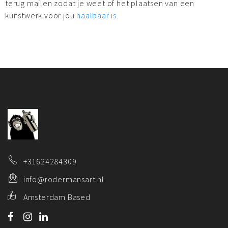
terug mailen zodat je weet of het plaatsen van een
kunstwerk voor jou
haalbaar is
.
+31624284309
info@rodermansart.nl
Amsterdam Based