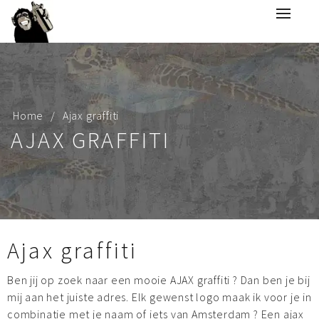
Home
Ajax graffiti
AJAX GRAFFITI
Ajax graffiti
Ben jij op zoek naar een mooie AJAX graffiti ? Dan ben je bij
mij aan het juiste adres. Elk gewenst logo maak ik voor je in
combinatie met je naam of iets van Amsterdam ? Een ajax