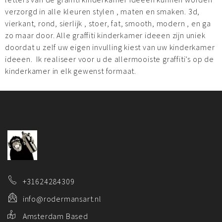
verzorgd in alle kleuren stylen , maten en smaken. 3d,
vierkant, rond, sierlijk , stoer, fat, smooth, modern , en ga
zo maar door. Alle graffiti kinderkamer ideeen zijn uniek
doordat u zelf uw eigen invulling kiest van uw kinderkamer
ideeen. Ik realiseer voor u de allermooiste graffiti’s op de
kinderkamer in elk gewenst formaat.
+31624284309
info@rodermansart.nl
Amsterdam Based