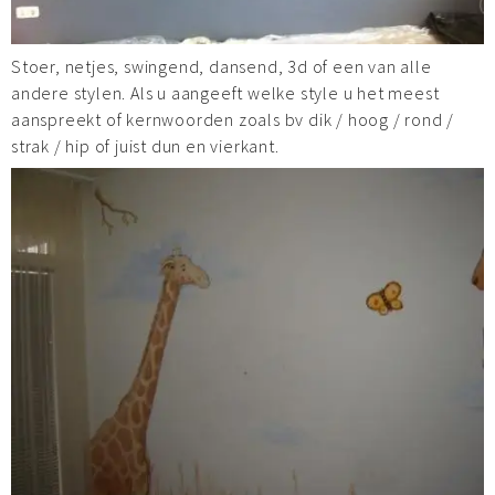
Stoer, netjes, swingend, dansend, 3d of een van alle
andere stylen. Als u aangeeft welke style u het meest
aanspreekt of kernwoorden zoals bv dik / hoog / rond /
strak / hip of juist dun en vierkant.