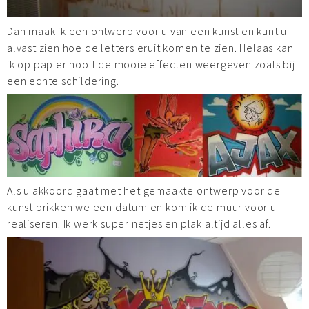
Dan maak ik een ontwerp voor u van een kunst en kunt u
alvast zien hoe de letters eruit komen te zien. Helaas kan
ik op papier nooit de mooie effecten weergeven zoals bij
een echte schildering.
Als u akkoord gaat met het gemaakte ontwerp voor de
kunst prikken we een datum en kom ik de muur voor u
realiseren. Ik werk super netjes en plak altijd alles af.