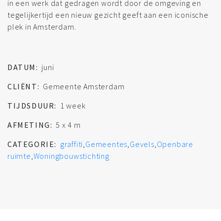
in een werk dat gedragen wordt door de omgeving en
tegelijkertijd een nieuw gezicht geeft aan een iconische
plek in Amsterdam.
DATUM:
juni
CLIËNT:
Gemeente Amsterdam
TIJDSDUUR:
1 week
AFMETING:
5 x 4 m
CATEGORIE:
graffiti
,
Gemeentes
,
Gevels
,
Openbare
ruimte
,
Woningbouwstichting