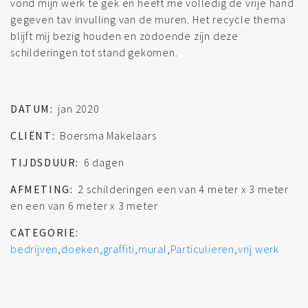
vond mijn werk te gek en heeft me volledig de vrije hand
gegeven tav invulling van de muren. Het recycle thema
blijft mij bezig houden en zodoende zijn deze
schilderingen tot stand gekomen.
DATUM:
jan 2020
CLIËNT:
Boersma Makelaars
TIJDSDUUR:
6 dagen
AFMETING:
2 schilderingen een van 4 meter x 3 meter
en een van 6 meter x 3 meter
CATEGORIE:
bedrijven
,
doeken
,
graffiti
,
mural
,
Particulieren
,
vrij werk