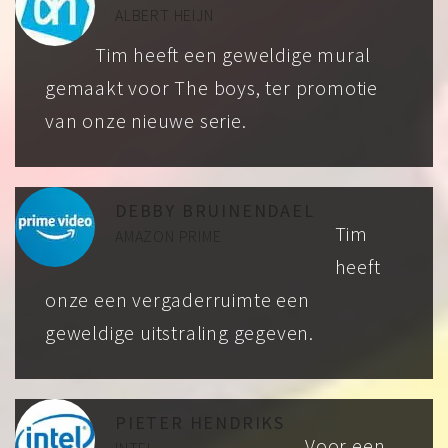
ALBERT HEIJN
Tim heeft een geweldige mural
gemaakt voor The boys, ter promotie
van onze nieuwe serie.
DEBBY BRUINENDAEL
Tim
AMAZON PRIME
heeft
onze een vergaderruimte een
geweldige uitstraling gegeven.
PIETER HENDRIKS
Voor een
INTEL