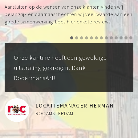
Aansluiten op de wensen van onze klanten vinden wij
belangrijk en daarnaast hechten wij veel waarde aan een
goede samenwerking. Lees hier enkele reviews.
ine heeft een geweldige
Tim heeft ee
ng gekregen. Dank
muurschilder
sArt!
kantine, de
in een ruimte
OCATIEMANAGER HERMAN
OC AMSTERDAM
LOC
ALBER