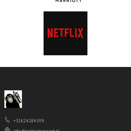
+31624284309
info@rodermansart.nl